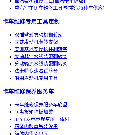
重汽曼桥维修工包[重汽卡车供应]
重汽军车随车维修工具包[重汽特种车供应]
卡车维修专用工具定制
双插臂式发动机翻转架
立式发动机翻转支架
实训基地实操拆装翻转架
变速器流水线装配翻转架
分动箱流水线装配翻转架
法士特变速器试验台
船用发动机专用工具
卡车维修保养服务车
卡车维修保养服务车底盘
底盘货箱护板加装
3-in-1发电电焊空压一体机
箱体内起重吊装设备
箱体内货架单元