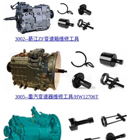
3002--綦江ZF变速箱维修工具
3005--重汽变速器维修工具/HW12706T