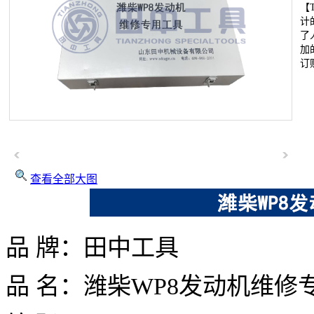
【
计
了
加
订
查看全部大图
品
牌：田中工具
品
名：
潍柴WP8发动机
维修